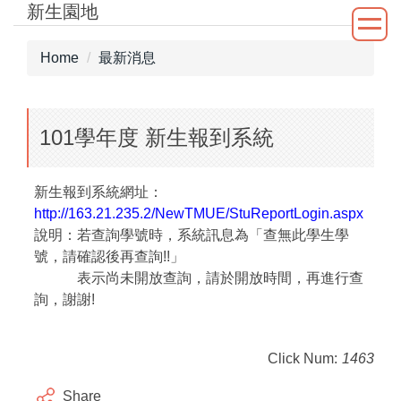
新生園地
Jump
to
the
Home
最新消息
main
content
block
101學年度 新生報到系統
新生報到系統網址：
http://163.21.235.2/NewTMUE/StuReportLogin.aspx
說明：若查詢學號時，系統訊息為「查無此學生學
號，請確認後再查詢!!」
表示尚未開放查詢，請於開放時間，再進行查
詢，謝謝!
Click Num:
1463
Share