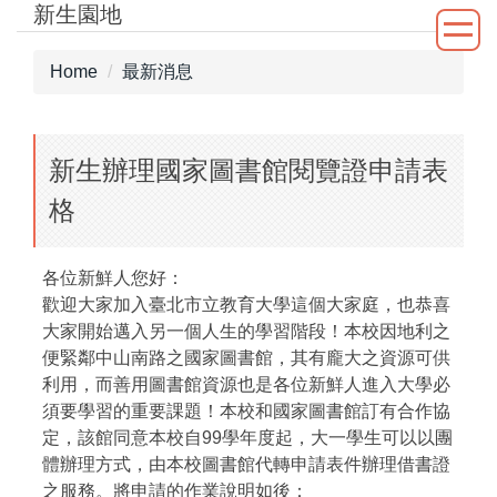
新生園地
Jump
to
the
Home
最新消息
main
content
block
新生辦理國家圖書館閱覽證申請表
格
各位新鮮人您好：
歡迎大家加入臺北市立教育大學這個大家庭，也恭喜
大家開始邁入另一個人生的學習階段！本校因地利之
便緊鄰中山南路之國家圖書館，其有龐大之資源可供
利用，而善用圖書館資源也是各位新鮮人進入大學必
須要學習的重要課題！本校和國家圖書館訂有合作協
定，該館同意本校自99學年度起，大一學生可以以團
體辦理方式，由本校圖書館代轉申請表件辦理借書證
之服務。將申請的作業說明如後：